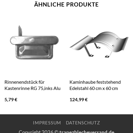
ÄHNLICHE PRODUKTE
Rinnenendstück für
Kaminhaube feststehend
Kastenrinne RG 75,inks Alu
Edelstahl 60 cm x 60 cm
5,79
€
124,99
€
IMPRESSUM
DATENSCHUTZ
Copyright 2026 ©
trapezblecheversand.de