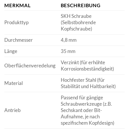
MERKMAL
BESCHREIBUNG
SKH Schraube
Produkttyp
(Selbstbohrende
Kopfschraube)
Durchmesser
4,8 mm
Länge
35 mm
Verzinkt (für erhöhte
Oberflächenveredelung
Korrosionsbeständigkeit)
Hochfester Stahl (für
Material
Stabilität und Haltbarkeit)
Passend für gängige
Schraubwerkzeuge (z.B.
Antrieb
Sechskant oder Bit-
Aufnahme, je nach
spezifischem Kopfdesign)