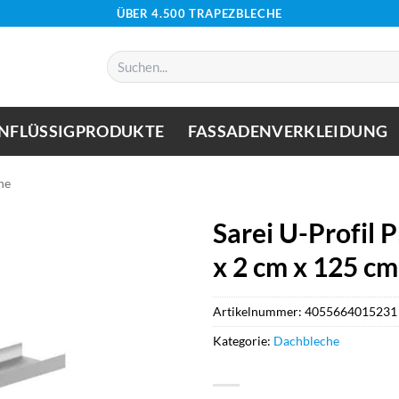
ÜBER 4.500 TRAPEZBLECHE
Suchen
nach:
NFLÜSSIGPRODUKTE
FASSADENVERKLEIDUNG
he
Sarei U-Profil 
x 2 cm x 125 cm
Artikelnummer:
4055664015231
Kategorie:
Dachbleche