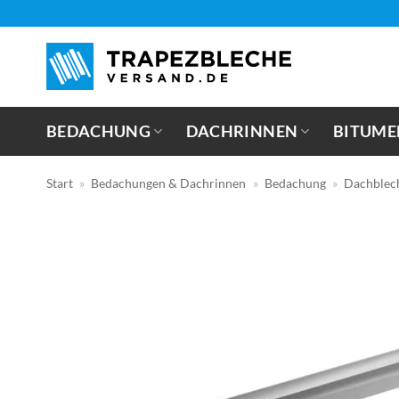
Zum
Inhalt
springen
BEDACHUNG
DACHRINNEN
BITUME
Start
»
Bedachungen & Dachrinnen
»
Bedachung
»
Dachblec