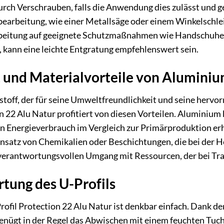
ch Verschrauben, falls die Anwendung dies zulässt und ge
arbeitung, wie einer Metallsäge oder einem Winkelschleif
rbeitung auf geeignete Schutzmaßnahmen wie Handschuhe 
 kann eine leichte Entgratung empfehlenswert sein.
t und Materialvorteile von Alumini
toff, der für seine Umweltfreundlichkeit und seine hervo
on 22 Alu Natur profitiert von diesen Vorteilen. Aluminium
n Energieverbrauch im Vergleich zur Primärproduktion erh
insatz von Chemikalien oder Beschichtungen, die bei der 
 verantwortungsvollen Umgang mit Ressourcen, der bei Tr
tung des U-Profils
Profil Protection 22 Alu Natur ist denkbar einfach. Dank d
nügt in der Regel das Abwischen mit einem feuchten Tuch