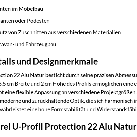
nten im Möbelbau
kanten oder Podesten
utz von Zuschnitten aus verschiedenen Materialien
ravan- und Fahrzeugbau
tails und Designmerkmale
ection 22 Alu Natur besticht durch seine präzisen Abmess
,5 cm Breite und 2 cm Höhe des Profils ermöglichen eine e
t eine flexible Anpassung an verschiedene Projektgrößen.
e moderne und zurückhaltende Optik, die sich harmonisch 
währleistet eine hohe Formstabilität und Widerstandsfähi
arei U-Profil Protection 22 Alu Natur