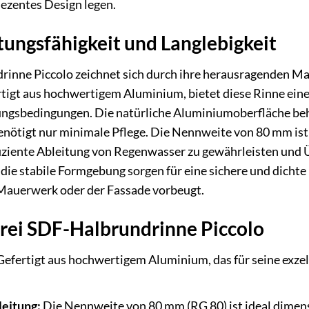
dezentes Design legen.
ungsfähigkeit und Langlebigkeit
rinne Piccolo zeichnet sich durch ihre herausragenden Ma
rtigt aus hochwertigem Aluminium, bietet diese Rinne ein
ngsbedingungen. Die natürliche Aluminiumoberfläche behä
nötigt nur minimale Pflege. Die Nennweite von 80 mm ist 
iziente Ableitung von Regenwasser zu gewährleisten und Ü
ie stabile Formgebung sorgen für eine sichere und dichte
Mauerwerk oder der Fassade vorbeugt.
arei SDF-Halbrundrinne Piccolo
efertigt aus hochwertigem Aluminium, das für seine exzel
leitung:
Die Nennweite von 80 mm (RG 80) ist ideal dimen