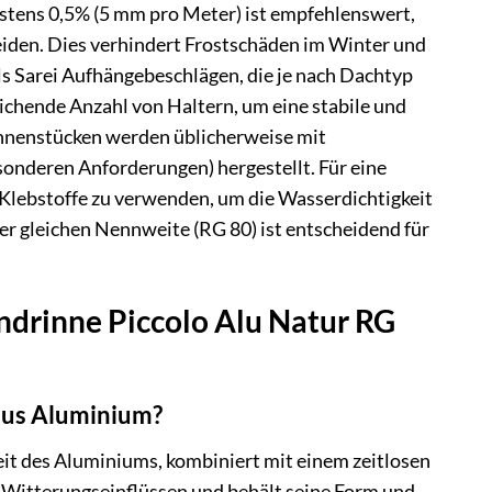
estens 0,5% (5 mm pro Meter) ist empfehlenswert,
iden. Dies verhindert Frostschäden im Winter und
s Sarei Aufhängebeschlägen, die je nach Dachtyp
ichende Anzahl von Haltern, um eine stabile und
innenstücken werden üblicherweise mit
onderen Anforderungen) hergestellt. Für eine
lebstoffe zu verwenden, um die Wasserdichtigkeit
der gleichen Nennweite (RG 80) ist entscheidend für
ndrinne Piccolo Alu Natur RG
 aus Aluminium?
eit des Aluminiums, kombiniert mit einem zeitlosen
Witterungseinflüssen und behält seine Form und