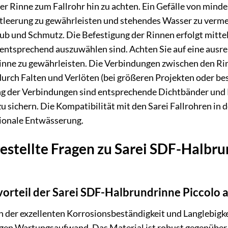
er Rinne zum Fallrohr hin zu achten. Ein Gefälle von mind
ntleerung zu gewährleisten und stehendes Wasser zu verme
b und Schmutz. Die Befestigung der Rinnen erfolgt mittel
entsprechend auszuwählen sind. Achten Sie auf eine ausre
Rinne zu gewährleisten. Die Verbindungen zwischen den R
rch Falten und Verlöten (bei größeren Projekten oder bes
g der Verbindungen sind entsprechende Dichtbänder und K
 sichern. Die Kompatibilität mit den Sarei Fallrohren in 
tionale Entwässerung.
estellte Fragen zu Sarei SDF-Halbru
vorteil der Sarei SDF-Halbrundrinne Piccolo
in der exzellenten Korrosionsbeständigkeit und Langlebigk
gen Wartungsaufwand. Das Material ist robust gegenüber 