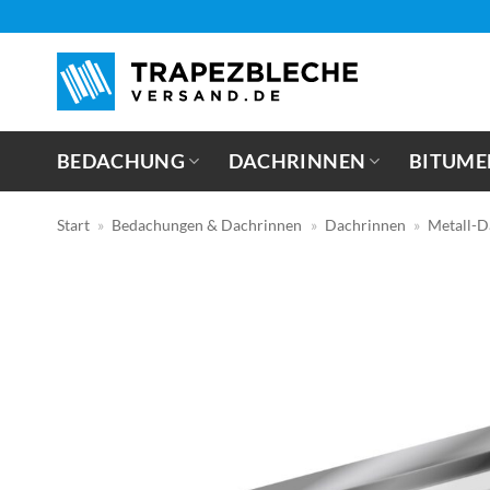
Zum
Inhalt
springen
BEDACHUNG
DACHRINNEN
BITUME
Start
»
Bedachungen & Dachrinnen
»
Dachrinnen
»
Metall-D