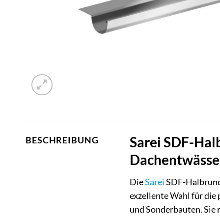
Sarei SDF-Hal
BESCHREIBUNG
Dachentwässer
Die
Sarei
SDF-Halbrundr
exzellente Wahl für d
und Sonderbauten. Sie r