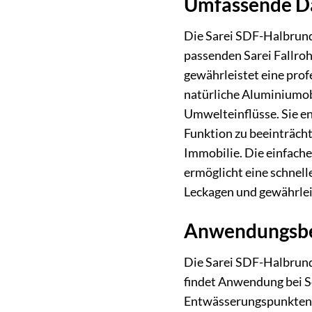
Umfassende D
Die Sarei SDF-Halbrundr
passenden Sarei Fallro
gewährleistet eine prof
natürliche Aluminiumob
Umwelteinflüsse. Sie en
Funktion zu beeinträcht
Immobilie. Die einfach
ermöglicht eine schnel
Leckagen und gewährlei
Anwendungsbe
Die Sarei SDF-Halbrundri
findet Anwendung bei S
Entwässerungspunkten, b