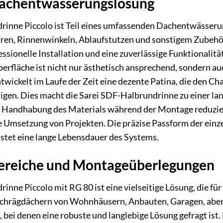
achentwässerungslösung
inne Piccolo ist Teil eines umfassenden Dachentwässerung
hren, Rinnenwinkeln, Ablaufstutzen und sonstigem Zubehö
essionelle Installation und eine zuverlässige Funktional
erfläche ist nicht nur ästhetisch ansprechend, sondern a
twickelt im Laufe der Zeit eine dezente Patina, die den Cha
igen. Dies macht die Sarei SDF-Halbrundrinne zu einer lan
e Handhabung des Materials während der Montage reduzie
le Umsetzung von Projekten. Die präzise Passform der ein
stet eine lange Lebensdauer des Systems.
reiche und Montageüberlegungen
nne Piccolo mit RG 80 ist eine vielseitige Lösung, die für 
chrägdächern von Wohnhäusern, Anbauten, Garagen, aber 
ei denen eine robuste und langlebige Lösung gefragt ist. 