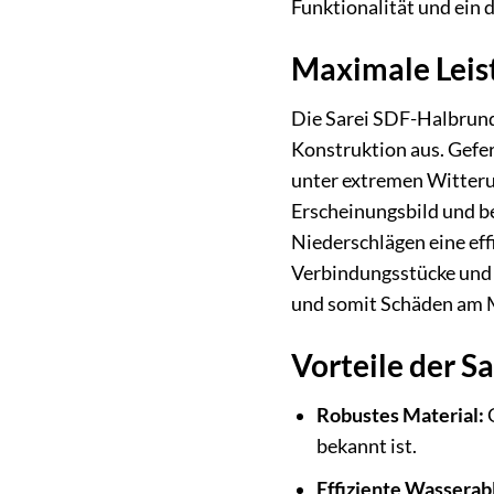
Funktionalität und ein 
Maximale Leist
Die Sarei SDF-Halbrund
Konstruktion aus. Gefe
unter extremen Witteru
Erscheinungsbild und be
Niederschlägen eine eff
Verbindungsstücke und d
und somit Schäden am 
Vorteile der S
Robustes Material:
G
bekannt ist.
Effiziente Wasserab