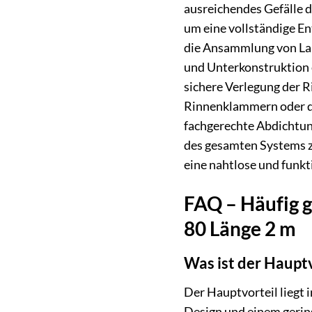
ausreichendes Gefälle d
um eine vollständige E
die Ansammlung von Lau
und Unterkonstruktion 
sichere Verlegung der 
Rinnenklammern oder du
fachgerechte Abdichtun
des gesamten Systems zu
eine nahtlose und funk
FAQ – Häufig g
80 Länge 2 m
Was ist der Haupt
Der Hauptvorteil liegt 
Design und einem gerin