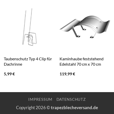
Taubenschutz Typ 4 Clip für
Kaminhaube feststehend
Dachrinne
Edelstahl 70 cm x 70 cm
5,99
€
119,99
€
IMPRESSUM
DATENSCHUTZ
Copyright 2026 ©
trapezblecheversand.de