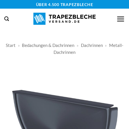
Zum
ÜBER 4.500 TRAPEZBLECHE
Inhalt
springen
Start
»
Bedachungen & Dachrinnen
»
Dachrinnen
»
Metall-
Dachrinnen