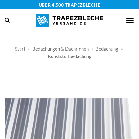
Zum
ÜBER 4.500 TRAPEZBLECHE
Inhalt
springen
Start
»
Bedachungen & Dachrinnen
»
Bedachung
»
Kunststoffbedachung