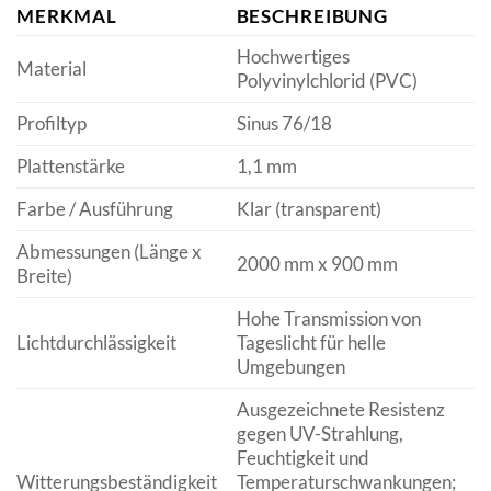
MERKMAL
BESCHREIBUNG
Hochwertiges
Material
Polyvinylchlorid (PVC)
Profiltyp
Sinus 76/18
Plattenstärke
1,1 mm
Farbe / Ausführung
Klar (transparent)
Abmessungen (Länge x
2000 mm x 900 mm
Breite)
Hohe Transmission von
Lichtdurchlässigkeit
Tageslicht für helle
Umgebungen
Ausgezeichnete Resistenz
gegen UV-Strahlung,
Feuchtigkeit und
Witterungsbeständigkeit
Temperaturschwankungen;