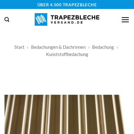
Zum
ÜBER 4.500 TRAPEZBLECHE
Inhalt
springen
Start
»
Bedachungen & Dachrinnen
»
Bedachung
»
Kunststoffbedachung