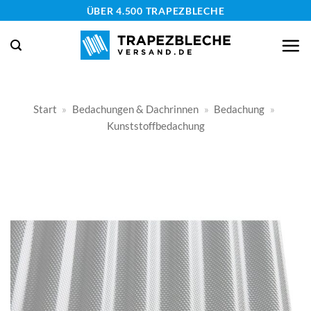
Zum
ÜBER 4.500 TRAPEZBLECHE
Inhalt
springen
Start
»
Bedachungen & Dachrinnen
»
Bedachung
»
Kunststoffbedachung