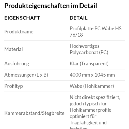
Produkteigenschaften im Detail
EIGENSCHAFT
DETAIL
Profilplatte PC Wabe HS
Produktname
76/18
Hochwertiges
Material
Polycarbonat (PC)
Ausführung
Klar (Transparent)
Abmessungen (L x B)
4000 mm x 1045 mm
Profiltyp
Wabe (Hohlkammer)
Nicht direkt spezifiziert,
jedoch typisch für
Hohlkammerprofile
Kammerabstand/Stegbreite
optimiert für
Tragfähigkeit und
Isolation.