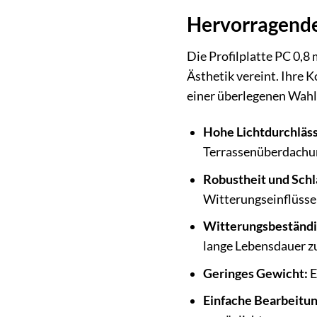
Hervorragende 
Die Profilplatte PC 0,8 
Ästhetik vereint. Ihre 
einer überlegenen Wahl
Hohe Lichtdurchläss
Terrassenüberdachu
Robustheit und Schla
Witterungseinflüsse
Witterungsbeständi
lange Lebensdauer z
Geringes Gewicht:
E
Einfache Bearbeitun