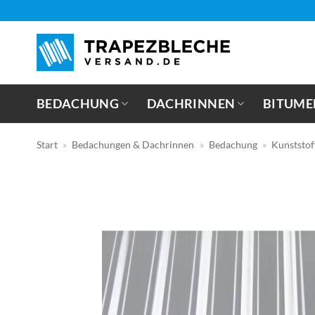
Zum
Inhalt
springen
BEDACHUNG
DACHRINNEN
BITUME
Start
»
Bedachungen & Dachrinnen
»
Bedachung
»
Kunststo