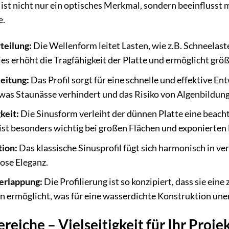
ist nicht nur ein optisches Merkmal, sondern beeinflusst 
e.
teilung:
Die Wellenform leitet Lasten, wie z.B. Schneelast
es erhöht die Tragfähigkeit der Platte und ermöglicht gr
eitung:
Das Profil sorgt für eine schnelle und effektive
 was Staunässe verhindert und das Risiko von Algenbildun
keit:
Die Sinusform verleiht der dünnen Platte eine beacht
st besonders wichtig bei großen Flächen und exponierten 
tion:
Das klassische Sinusprofil fügt sich harmonisch in ver
ose Eleganz.
erlappung:
Die Profilierung ist so konzipiert, dass sie ein
 ermöglicht, was für eine wasserdichte Konstruktion unerl
iche – Vielseitigkeit für Ihr Proje