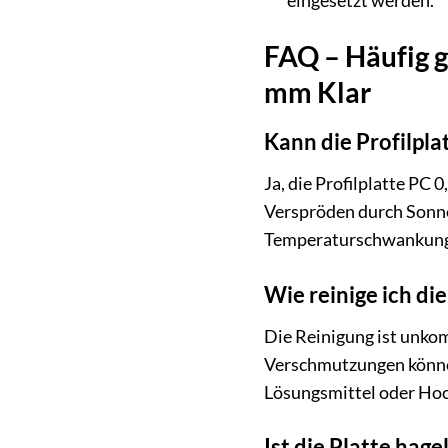
eingesetzt werden.
FAQ – Häufig g
mm Klar
Kann die Profilpl
Ja, die Profilplatte PC 
Verspröden durch Sonne
Temperaturschwankun
Wie reinige ich d
Die Reinigung ist unko
Verschmutzungen können
Lösungsmittel oder Hoc
Ist die Platte hag