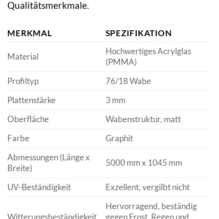
Qualitätsmerkmale.
MERKMAL
SPEZIFIKATION
Hochwertiges Acrylglas
Material
(PMMA)
Profiltyp
76/18 Wabe
Plattenstärke
3 mm
Oberfläche
Wabenstruktur, matt
Farbe
Graphit
Abmessungen (Länge x
5000 mm x 1045 mm
Breite)
UV-Beständigkeit
Exzellent, vergilbt nicht
Hervorragend, beständig
Witterungsbeständigkeit
gegen Frost, Regen und