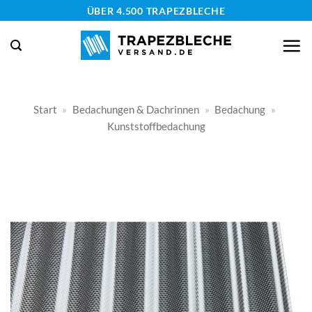
Zum
ÜBER 4.500 TRAPEZBLECHE
Inhalt
springen
Start
»
Bedachungen & Dachrinnen
»
Bedachung
»
Kunststoffbedachung