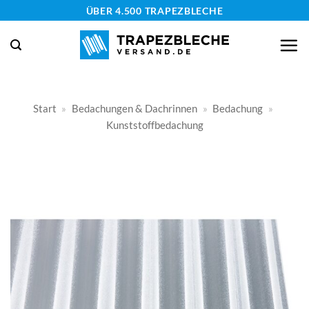
Zum
ÜBER 4.500 TRAPEZBLECHE
Inhalt
springen
Start
»
Bedachungen & Dachrinnen
»
Bedachung
»
Kunststoffbedachung