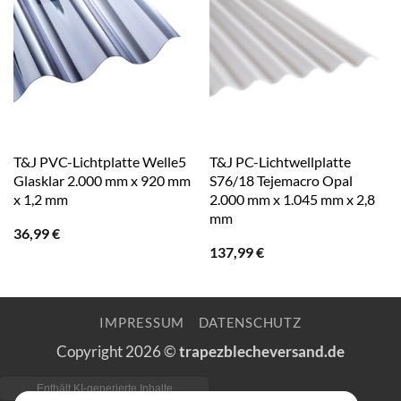
T&J PVC-Lichtplatte Welle5
T&J PC-Lichtwellplatte
Glasklar 2.000 mm x 920 mm
S76/18 Tejemacro Opal
x 1,2 mm
2.000 mm x 1.045 mm x 2,8
mm
36,99
€
137,99
€
IMPRESSUM
DATENSCHUTZ
Copyright 2026 ©
trapezblecheversand.de