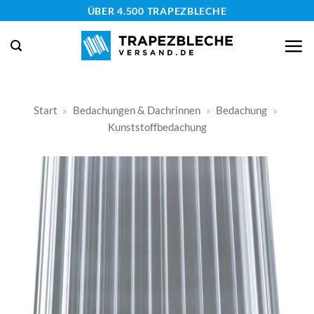
Zum
ÜBER 4.500 TRAPEZBLECHE
Inhalt
springen
Start
»
Bedachungen & Dachrinnen
»
Bedachung
»
Kunststoffbedachung