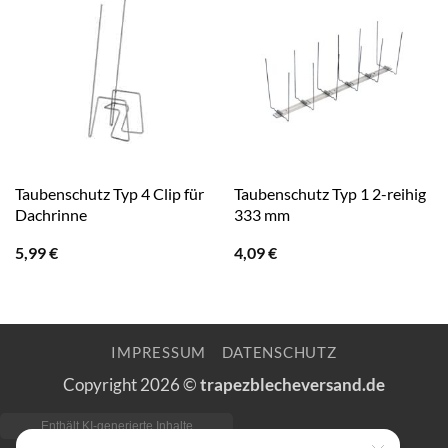
Taubenschutz Typ 4 Clip für
Taubenschutz Typ 1 2-reihig
Dachrinne
333 mm
5,99
€
4,09
€
IMPRESSUM
DATENSCHUTZ
Copyright 2026 ©
trapezblecheversand.de