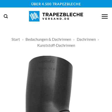
Zum
ÜBER 4.500 TRAPEZBLECHE
Inhalt
springen
Start
»
Bedachungen & Dachrinnen
»
Dachrinnen
»
Kunststoff-Dachrinnen