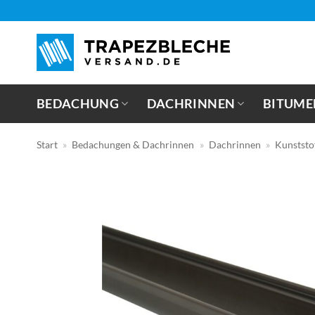
Zum
Inhalt
springen
BEDACHUNG
DACHRINNEN
BITUME
Start
»
Bedachungen & Dachrinnen
»
Dachrinnen
»
Kunststo