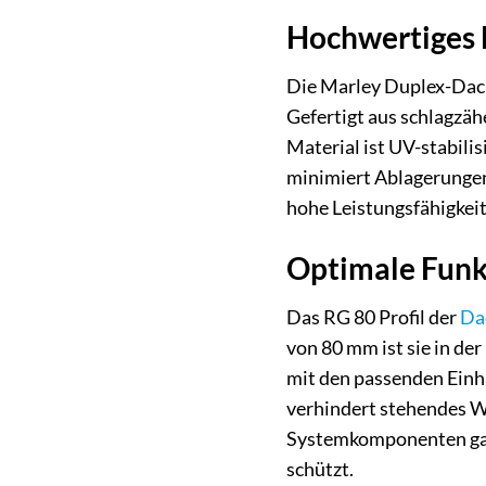
Hochwertiges M
Die Marley Duplex-Dach
Gefertigt aus schlagzäh
Material ist UV-stabili
minimiert Ablagerungen 
hohe Leistungsfähigkeit
Optimale Funkt
Das RG 80 Profil der
Da
von 80 mm ist sie in de
mit den passenden Einhä
verhindert stehendes Wa
Systemkomponenten garan
schützt.