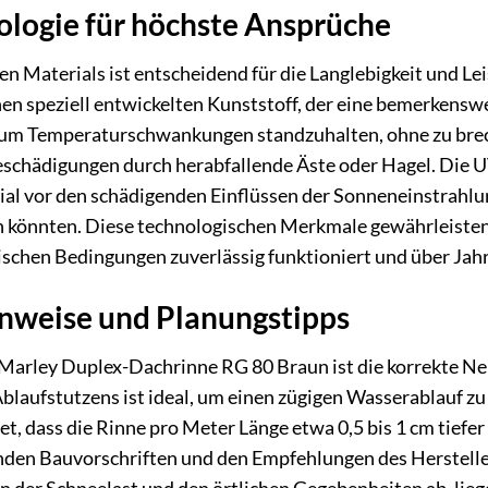
ologie für höchste Ansprüche
en Materials ist entscheidend für die Langlebigkeit und Le
nen speziell entwickelten Kunststoff, der eine bemerkenswe
g, um Temperaturschwankungen standzuhalten, ohne zu brec
eschädigungen durch herabfallende Äste oder Hagel. Die UV
rial vor den schädigenden Einflüssen der Sonneneinstrahlung
n könnten. Diese technologischen Merkmale gewährleisten
schen Bedingungen zuverlässig funktioniert und über Jahr
inweise und Planungstipps
r Marley Duplex-Dachrinne RG 80 Braun ist die korrekte N
Ablaufstutzens ist ideal, um einen zügigen Wasserablauf 
t, dass die Rinne pro Meter Länge etwa 0,5 bis 1 cm tiefer 
nden Bauvorschriften und den Empfehlungen des Herstelle