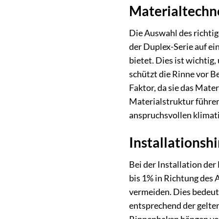
Materialtechn
Die Auswahl des richtig
der Duplex-Serie auf ei
bietet. Dies ist wichti
schützt die Rinne vor B
Faktor, da sie das Mate
Materialstruktur führe
anspruchsvollen klimati
Installationsh
Bei der Installation de
bis 1% in Richtung des 
vermeiden. Dies bedeute
entsprechend der gelte