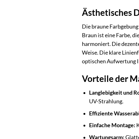
Ästhetisches 
Die braune Farbgebung d
Braun ist eine Farbe, d
harmoniert. Die dezente
Weise. Die klare Linien
optischen Aufwertung I
Vorteile der 
Langlebigkeit und R
UV-Strahlung.
Effiziente Wasserab
Einfache Montage:
K
Wartungsarm:
Glatte