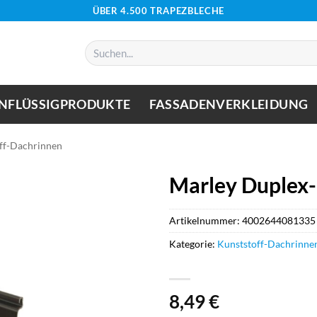
ÜBER 4.500 TRAPEZBLECHE
Suchen
nach:
NFLÜSSIGPRODUKTE
FASSADENVERKLEIDUNG
ff-Dachrinnen
Marley Duplex-
Artikelnummer:
4002644081335
Kategorie:
Kunststoff-Dachrinne
8,49
€