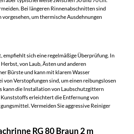
en aber typischerweise zwischen 50 und 70 cm.
ermeiden. Bei längeren Rinnenabschnitten sind
 vorgesehen, um thermische Ausdehnungen
 empfiehlt sich eine regelmäßige Überprüfung. In
m Herbst, von Laub, Ästen und anderen
iner Bürste und kann mit klarem Wasser
rei von Verstopfungen sind, um einen reibungslosen
 kann die Installation von Laubschutzgittern
 Kunststoffs erleichtert die Entfernung von
ngsmittel. Vermeiden Sie aggressive Reiniger
achrinne RG 80 Braun 2 m