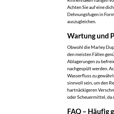
Rinnenhaken hängen von
Achten Sie auf eine dic
Dehnungsfugen in Form
auszugleichen.
Wartung und Pf
Obwohl die Marley Dupl
den meisten Fällen genü
Ablagerungen zu befrei
nachgespült werden. Ach
Wasserfluss zu gewährle
sinnvoll sein, um den R
hartnäckigeren Versch
oder Scheuermittel, da 
FAQ – Häufig g