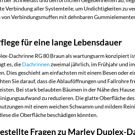
 der Schneelast und den örtlichen Gegebenheiten ab, lieg
hte Verbindung aller Systemteile, um Undichtigkeiten zu v
 von Verbindungsmuffen mit dehnbaren Gummielementen
lege für eine lange Lebensdauer
ex-Dachrinne RG 80 Braun als wartungsarm konzipiert ist,
gt es, die
Dachrinnen
zweimal jährlich, im Frühjahr und i
en. Dies geschieht am einfachsten mit einem Besen oder e
ten Sie darauf, dass die Ablauföffnungen und Fallrohre f
isten. Bei stark belaubten Bäumen in der Nähe des Hauses
einigungsaufwand zu reduzieren. Die glatte Oberfläche des
mutzungen mit einem weichen Schwamm und mildem Reinigu
diese die Oberfläche beschädigen könnten.
estellte Fragen zu Marley Duplex-D