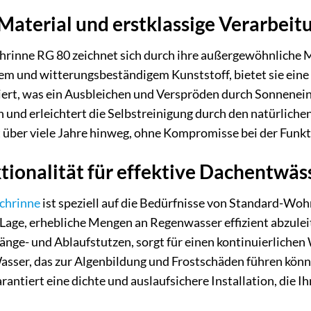
aterial und erstklassige Verarbeit
rinne RG 80 zeichnet sich durch ihre außergewöhnliche Ma
em und witterungsbeständigem Kunststoff, bietet sie eine
siert, was ein Ausbleichen und Verspröden durch Sonnenein
und erleichtert die Selbstreinigung durch den natürlichen
 über viele Jahre hinweg, ohne Kompromisse bei der Funkti
ionalität für effektive Dachentwäs
chrinne
ist speziell auf die Bedürfnisse von Standard-Wo
r Lage, erhebliche Mengen an Regenwasser effizient abzulei
nge- und Ablaufstutzen, sorgt für einen kontinuierlichen 
sser, das zur Algenbildung und Frostschäden führen könn
tiert eine dichte und auslaufsichere Installation, die I