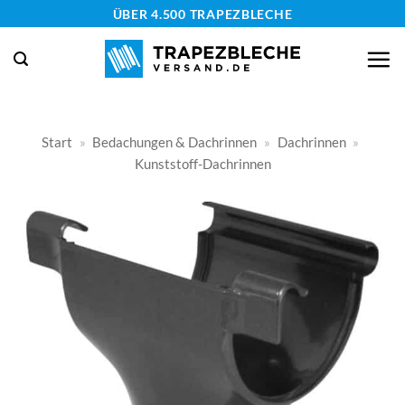
Zum
ÜBER 4.500 TRAPEZBLECHE
Inhalt
springen
Start
»
Bedachungen & Dachrinnen
»
Dachrinnen
»
Kunststoff-Dachrinnen