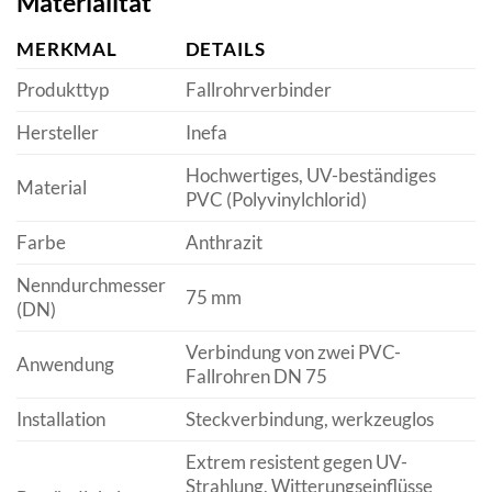
Materialität
MERKMAL
DETAILS
Produkttyp
Fallrohrverbinder
Hersteller
Inefa
Hochwertiges, UV-beständiges
Material
PVC (Polyvinylchlorid)
Farbe
Anthrazit
Nenndurchmesser
75 mm
(DN)
Verbindung von zwei PVC-
Anwendung
Fallrohren DN 75
Installation
Steckverbindung, werkzeuglos
Extrem resistent gegen UV-
Strahlung, Witterungseinflüsse