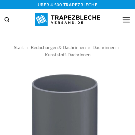
Zum
ÜBER 4.500 TRAPEZBLECHE
Inhalt
springen
Start
»
Bedachungen & Dachrinnen
»
Dachrinnen
»
Kunststoff-Dachrinnen