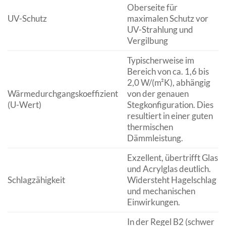
Oberseite für
UV-Schutz
maximalen Schutz vor
UV-Strahlung und
Vergilbung
Typischerweise im
Bereich von ca. 1,6 bis
2,0 W/(m²K), abhängig
Wärmedurchgangskoeffizient
von der genauen
(U-Wert)
Stegkonfiguration. Dies
resultiert in einer guten
thermischen
Dämmleistung.
Exzellent, übertrifft Glas
und Acrylglas deutlich.
Schlagzähigkeit
Widersteht Hagelschlag
und mechanischen
Einwirkungen.
In der Regel B2 (schwer