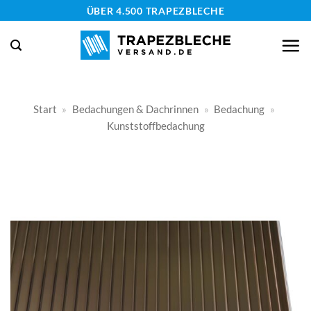
Zum
ÜBER 4.500 TRAPEZBLECHE
Inhalt
springen
Start
»
Bedachungen & Dachrinnen
»
Bedachung
»
Kunststoffbedachung